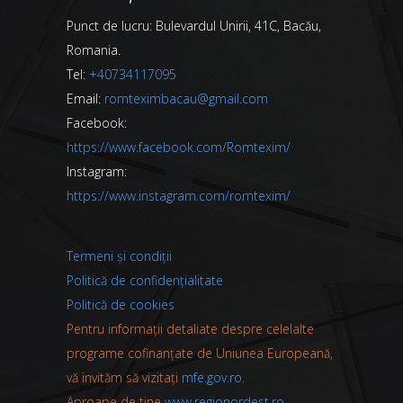
Punct de lucru: Bulevardul Unirii, 41C, Bacău,
Romania.
Tel:
+40734117095
Email:
romteximbacau@gmail.com
Facebook:
https://www.facebook.com/Romtexim/
Instagram:
https://www.instagram.com/romtexim/
Termeni și condiții
Politică de confidențialitate
Politică de cookies
Pentru informații detaliate despre celelalte
programe cofinanțate de Uniunea Europeană,
vă invităm să vizitați
mfe.gov.ro.
Aproape de tine
www.regionordest.ro