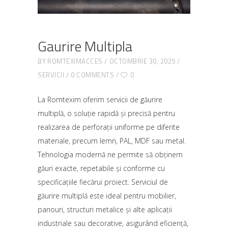
Gaurire Multipla
BY
ROMTEXIMACCES
OCTOMBRIE 30, 2025
SERVICII
0 COMMENTS
0
La Romtexim oferim servicii de găurire
multiplă, o soluție rapidă și precisă pentru
realizarea de perforații uniforme pe diferite
materiale, precum lemn, PAL, MDF sau metal.
Tehnologia modernă ne permite să obținem
găuri exacte, repetabile și conforme cu
specificațiile fiecărui proiect. Serviciul de
găurire multiplă este ideal pentru mobilier,
panouri, structuri metalice și alte aplicații
industriale sau decorative, asigurând eficiență,