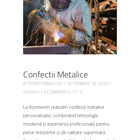
Confectii Metalice
BY
ROMTEXIMACCES
OCTOMBRIE 30, 2025
SERVICII
0 COMMENTS
0
La Romtexim realizăm confecții metalice
personalizate, combinând tehnologie
modernă și experiență profesională pentru
piese rezistente și de calitate superioară.