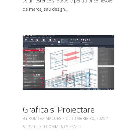
soluții estetice și durabile pentru orice nevoie
de marcaj sau design.
Grafica si Proiectare
BY
ROMTEXIMACCES
OCTOMBRIE 30, 2025
SERVICII
0 COMMENTS
0