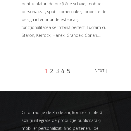
pentru blaturi de bucătărie și baie, mobilier
personalizat, spații comerciale și proiecte de
design interior unde estetica și
funcționalitatea se îmbină perfect. Lucram cu
Staron, Kerrock, Hanex, Grandex, Corian.
1
2
3
4
5
NEXT
Cu o tradiție de 35 de ani, Romtexim oferă
soluții integrate de producție publicitară și
mobilier personalizat, fiind partenerul de