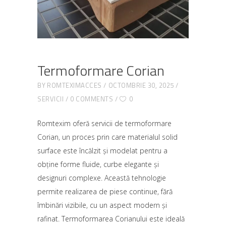
Termoformare Corian
BY
ROMTEXIMACCES
OCTOMBRIE 30, 2025
SERVICII
0 COMMENTS
0
Romtexim oferă servicii de termoformare
Corian, un proces prin care materialul solid
surface este încălzit și modelat pentru a
obține forme fluide, curbe elegante și
designuri complexe. Această tehnologie
permite realizarea de piese continue, fără
îmbinări vizibile, cu un aspect modern și
rafinat. Termoformarea Corianului este ideală