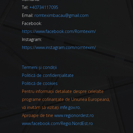
Tel:
+40734117095
Email:
romteximbacau@gmail.com
Facebook:
https://www.facebook.com/Romtexim/
Instagram:
https://www.instagram.com/romtexim/
Termeni și condiții
Politică de confidențialitate
Politică de cookies
Pentru informații detaliate despre celelalte
programe cofinanțate de Uniunea Europeană,
vă invităm să vizitați
mfe.gov.ro.
Aproape de tine
www.regionordest.ro
www.facebook.com/Regio.NordEst.ro