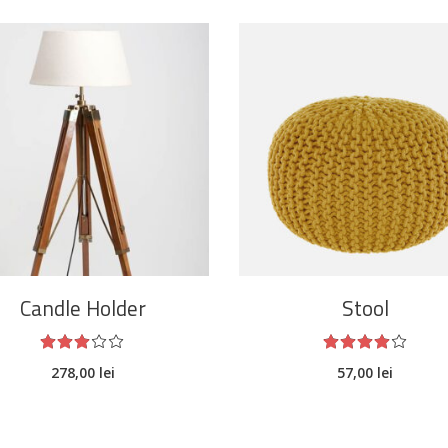
ADAUGĂ ÎN COȘ
ADAUGĂ ÎN COȘ
Candle Holder
Stool
Evaluat
Ev
la
la
278,00
lei
57,00
lei
3.00
4.00
din
din
5
5