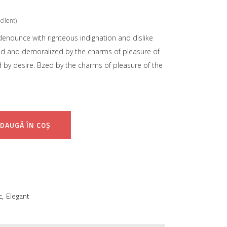
client)
uat
enounce with righteous indignation and dislike
d and demoralized by the charms of pleasure of
by desire. Bzed by the charms of pleasure of the
DAUGĂ ÎN COȘ
c
,
Elegant