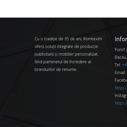
Info
Cu o tradiție de 35 de ani, Romtexim
oferă soluții integrate de producție
Punct d
publicitară și mobilier personalizat,
Bacău,
fiind partenerul de încredere al
Tel:
+4
brandurilor de renume.
Email:
Faceb
https
Instag
https: