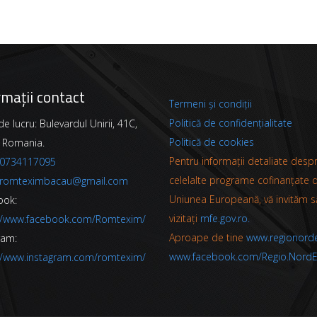
rmații contact
Termeni și condiții
Politică de confidențialitate
e lucru: Bulevardul Unirii, 41C,
Politică de cookies
 Romania.
Pentru informații detaliate desp
0734117095
celelalte programe cofinanțate 
romteximbacau@gmail.com
Uniunea Europeană, vă invităm s
ook:
vizitați
mfe.gov.ro.
://www.facebook.com/Romtexim/
Aproape de tine
www.regionorde
ram:
www.facebook.com/Regio.NordE
//www.instagram.com/romtexim/