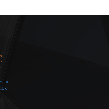
re
de
ă
st.ro
st.ro