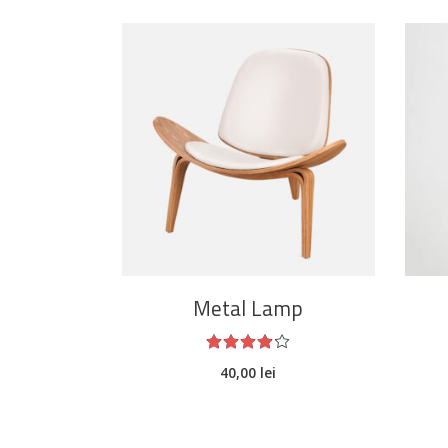
ADAUGĂ ÎN COȘ
Metal Lamp
Evaluat
la
40,00
lei
4.00
din
5