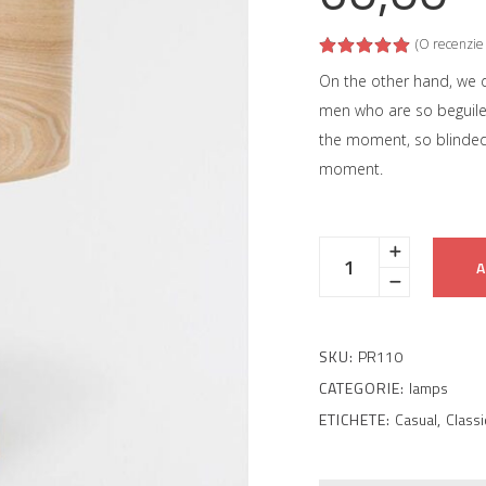
(O recenzie 
Eval
la
5.00
On the other hand, we d
din 5
men who are so beguile
pe
baza
the moment, so blinded 
unei
singure
moment.
evaluări
A
SKU:
PR110
CATEGORIE:
lamps
ETICHETE:
Casual
,
Classi