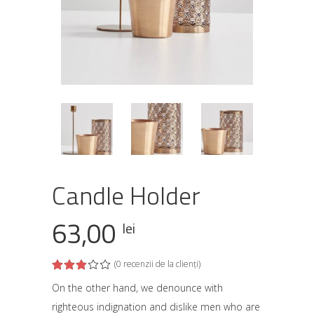
Candle Holder
63,00
lei
(
0
recenzii de la clienți)
Evaluat
la
3.00
On the other hand, we denounce with
din
righteous indignation and dislike men who are
5