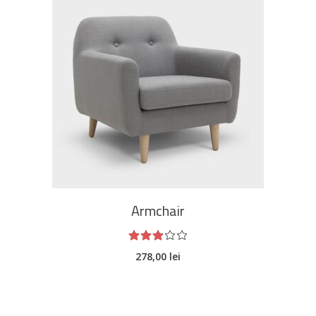
ADAUGĂ ÎN COȘ
Armchair
Evaluat
la
278,00
lei
3.00
din
5