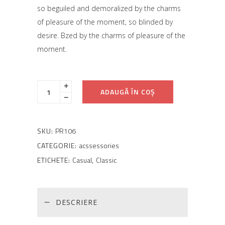
pe
so beguiled and demoralized by the charms
baza
unei
of pleasure of the moment, so blinded by
singure
desire. Bzed by the charms of pleasure of the
evaluări
moment.
ADAUGĂ ÎN COȘ
SKU:
PR106
CATEGORIE:
acssessories
ETICHETE:
Casual
,
Classic
DESCRIERE